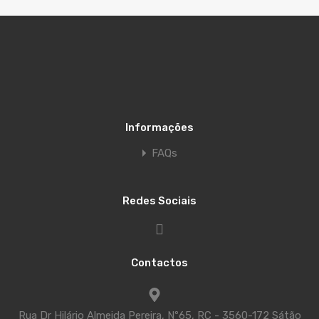
Informações
FAQs
Redes Sociais
Contactos
Rua Dr Hilário Almeida Pereira, Nº65, RC - 3560-172 Sátão