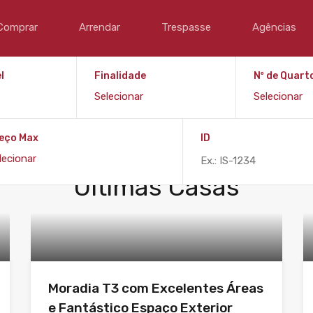
Comprar
Arrendar
Trespasse
Agências
l
Finalidade
Nº de Quart
eço Max
ID
Recentes
Últimas Casas
Moradia T3 com Excelentes Áreas
e Fantástico Espaço Exterior