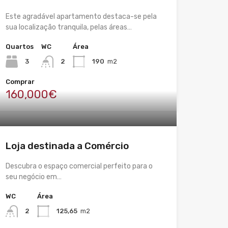
Este agradável apartamento destaca-se pela
sua localização tranquila, pelas áreas…
Quartos
WC
Área
3
2
190
m2
Comprar
160,000€
Loja destinada a Comércio
Descubra o espaço comercial perfeito para o
seu negócio em…
WC
Área
2
125,65
m2