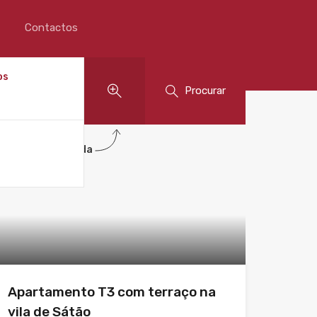
Contactos
os
Procurar
Procura Avançada
Apartamento T3 com terraço na
vila de Sátão