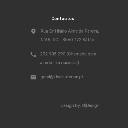
Contactos
Rua Dr Hilário Almeida Pereira,
Nº65, RC - 3560-172 Sátão
232 985 290 (Chamada para
a rede fixa nacional)
geral@idealsatense.pt
Design by:
N|Design