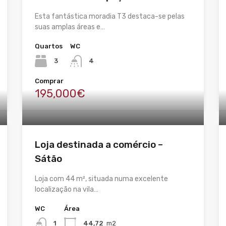
Esta fantástica moradia T3 destaca-se pelas
suas amplas áreas e…
Quartos
WC
3
4
Comprar
195,000€
Loja destinada a comércio –
Sátão
Loja com 44 m², situada numa excelente
localização na vila…
WC
Área
1
44,72
m2