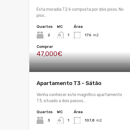
Esta moradia T2 é composta por dois pisos. No
piso…
Quartos
WC
Área
2
1
176
m2
Comprar
47,000€
Apartamento T3 – Sátão
Venha conhecer este magnífico apartamento
T3, situado a dois passos…
Quartos
WC
Área
3
1
107,8
m2