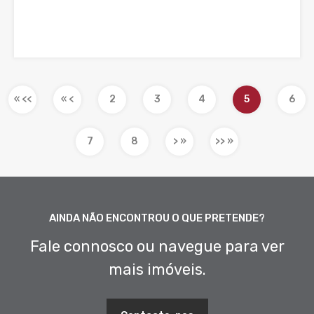
« <<
« <
2
3
4
5
6
7
8
> »
>> »
AINDA NÃO ENCONTROU O QUE PRETENDE?
Fale connosco ou navegue para ver
mais imóveis.